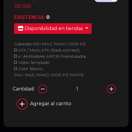
Ver más
EXISTENCIA:
0
Disponibilidad en tiendas
Gabinete MSI MAG PANO 100R PZ
◻️ ATX / Micro ATX (Back-connect)
◻️ 4 Ventiladores ARGB Preinstalados
◻️ Vidrio Templado
◻️ Color Blanco
SKU: MAG PANO 100R PZ WHITE
Cantidad:
Agregar al carrito