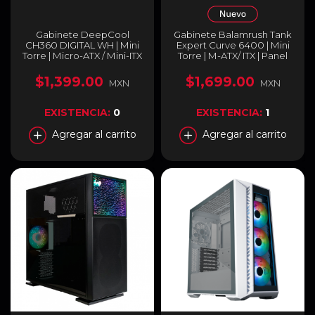
Gabinete DeepCool
Gabinete Balamrush Tank
CH360 DIGITAL WH | Mini
Expert Curve 6400 | Mini
Torre | Micro-ATX / Mini-ITX
Torre | M-ATX/ ITX | Panel
| USB 3.0 | Cristal
de Cristal Curvo | 3
Templado | Pantalla de
Ventiladores ARGB
$1,399.00
$1,699.00
MXN
MXN
Estado de CPU y GPU | 3
preinstalados | Color
Ventiladores ARGB Pre-
Negro | BR-941617
Instalados | Blanco | R-
EXISTENCIA:
0
EXISTENCIA:
1
CH360-WHAPE3D-G-1
Agregar al carrito
Agregar al carrito