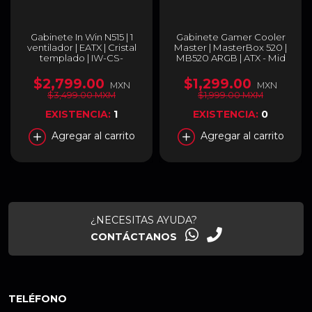
Gabinete In Win N515 | 1
Gabinete Gamer Cooler
ventilador | EATX | Cristal
Master | MasterBox 520 |
templado | IW-CS-
MB520 ARGB | ATX - Mid
N515BLK-1AL120
Tower | MB520-WGNN-
S01
$2,799.00
$1,299.00
MXN
MXN
$3,499.00 MXM
$1,999.00 MXM
EXISTENCIA:
1
EXISTENCIA:
0
Agregar al carrito
Agregar al carrito
¿NECESITAS AYUDA?
CONTÁCTANOS
TELÉFONO