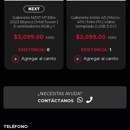
Gabinete NZXT H7 Elite
Gabinete InWin A3 | Micro-
2023 Blanco | Mid Tower |
ATX / Mini-ITX | Vidrio
3 ventiladores RGB y 1
templado | USB 3.0 | 1
ventilador preinstalados |
Ventilador Preinstalado |
CM-H71EW-02
Color Negro | A3 BK
$3,099.00
$2,099.00
MXN
MXN
EXISTENCIA:
0
EXISTENCIA:
1
Agregar al carrito
Agregar al carrito
¿NECESITAS AYUDA?
CONTÁCTANOS
TELÉFONO