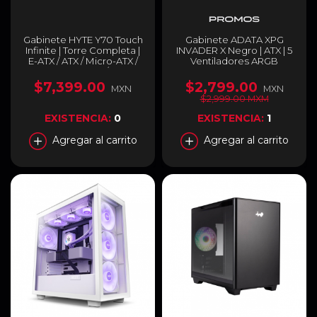
Gabinete HYTE Y70 Touch
Gabinete ADATA XPG
Infinite | Torre Completa |
INVADER X Negro | ATX | 5
E-ATX / ATX / Micro-ATX /
Ventiladores ARGB
Mini-ITX | USB 3.0 / USB-C
preinstalados | Conexión
3.2 / Jack 3.5mm | Pantalla
Trasera (Back Connect) |
$7,399.00
$2,799.00
MXN
MXN
Táctil Personalizable /
Incluye adaptador GPU
$2,999.00 MXM
14.9" / 2.5K / IPS | Cristal
Vertical | INVADERXMT-
Templado Panorámico |
BKCWW
EXISTENCIA:
0
EXISTENCIA:
1
Negro / Blanco (Panda) |
CS-HYTE-Y70TTI-WB
Agregar al carrito
Agregar al carrito