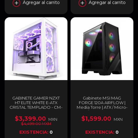
Agregar al carrito
Agregar al carrito
GABINETE GAMER NZXT
Gabinete MSI MAG
H7 ELITE WHITE E-ATX
FORGE 120A AIRFLOW |
CRISTAL TEMPLADO - CM-
Media Torre | ATX / Micro-
H71EW-01
ATX / Mini-ITX | USB 3.2 |
Cristal Templado | MAG
$3,399.00
$1,599.00
MXN
MXN
FORGE 120A AIRFLOW
$4,499.00 MXM
EXISTENCIA:
0
EXISTENCIA:
0