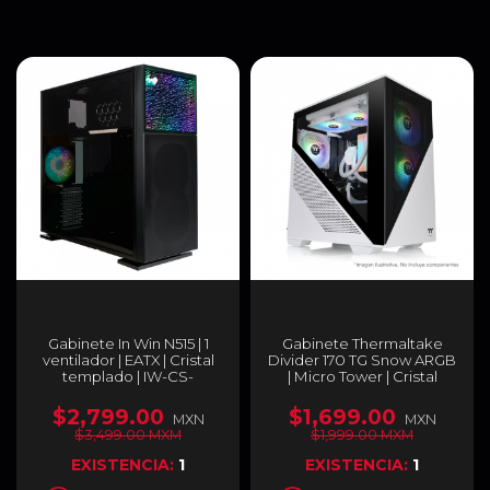
Gabinete In Win N515 | 1
Gabinete Thermaltake
ventilador | EATX | Cristal
Divider 170 TG Snow ARGB
templado | IW-CS-
| Micro Tower | Cristal
N515BLK-1AL120
Templado 3mm |
Ventiladores ARGB
$2,799.00
$1,699.00
MXN
MXN
120mm Presintalados x 2|
$3,499.00 MXM
$1,999.00 MXM
Color Blanco - Negro | CA-
1S4-00S6WN-00
EXISTENCIA:
1
EXISTENCIA:
1