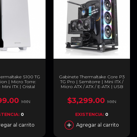
hermaltake S100 TG
Gabinete Thermaltake Core P3
on | Micro Torre:
TG Pro | Semitorre | Mini ITX /
 Mini ITX | Cristal
Micro ATX / ATX / E-ATX | USB
 | 1 Ventilador
3.2 | Cristal Templado | Negro |
instalado | Color
CA-1G4-00M1WN-09
99.00
$3,299.00
CA-1Q9-00S6WN-00
MXN
MXN
STENCIA:
0
EXISTENCIA:
0
egar al carrito
Agregar al carrito