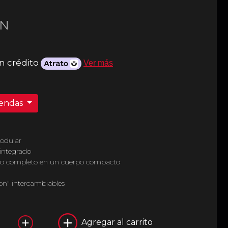
N
n crédito
Ver más
iendas
odular
 integrado
año completo en un cuerpo compacto
on" intercambiables
Agregar al carrito