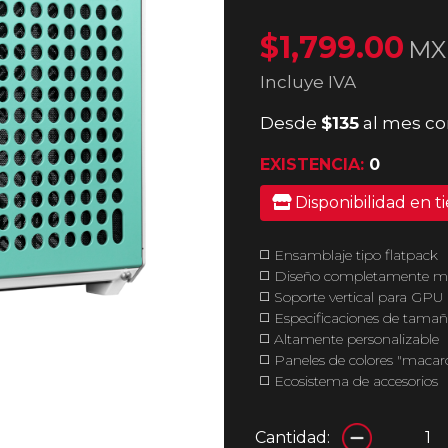
$1,799.00
MX
Incluye IVA
Desde
$135
al mes co
EXISTENCIA:
0
Disponibilidad en t
◻️ Ensamblaje tipo flatpack
◻️ Diseño completamente m
◻️ Soporte vertical para GPU
◻️ Especificaciones de tam
◻️ Altamente personalizable
◻️ Paneles de colores "macar
◻️ Ecosistema de accesorios
Cantidad: