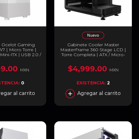
e Ocelot Gaming
Gabinete Cooler Master
 | Micro Torre |
MasterFrame 360 Stage LCD |
Mini-ITX | USB 2.0 /
Torre Completa | ATX / Micro-
 Ventiladores ARGB
ATX / Mini-ITX | USB-C 4.0 /
alados | Cristal
USB-A 3.2 | Sin Ventiladores
9.00
$4,999.00
 Blanco | CS-1006
Incluidos | Pantalla LCD 15.6"
MXN
MXN
FHD Integrada | Diseño
Showcase Abierto | Negro |
STENCIA:
0
EXISTENCIA:
2
MF360-KHNN-S02
egar al carrito
Agregar al carrito