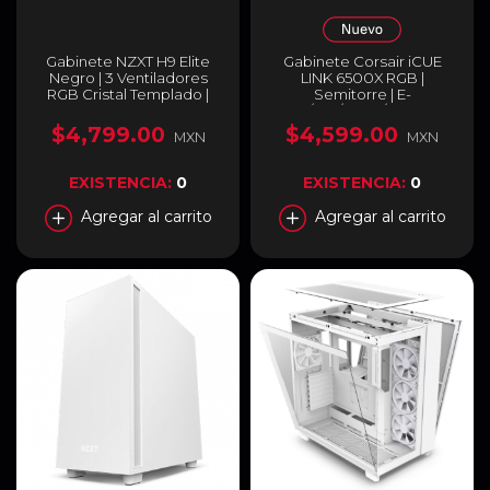
Gabinete NZXT H9 Elite
Gabinete Corsair iCUE
Negro | 3 Ventiladores
LINK 6500X RGB |
RGB Cristal Templado |
Semitorre | E-
CM-H91EB-01
ATX/ATX/mATX/MiniITX |
Micro-ATX/Mini-ITX
$4,799.00
$4,599.00
MXN
MXN
(Conector inverso) | 3
Ventiladores iCUE LINK
preinstalados | Color
EXISTENCIA:
0
EXISTENCIA:
0
Blanco | CC-9011270-WW
Agregar al carrito
Agregar al carrito