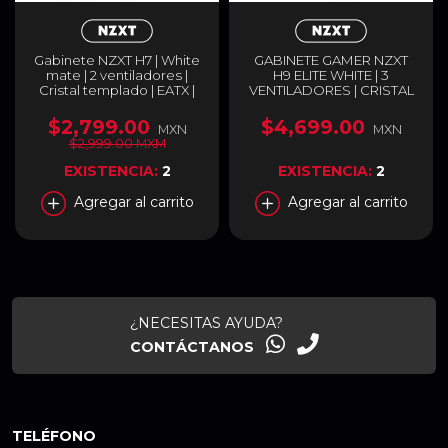
Gabinete NZXT H7 | White
GABINETE GAMER NZXT
mate | 2 ventiladores |
H9 ELITE WHITE | 3
Cristal templado | EATX |
VENTILADORES | CRISTAL
CM-H71BW-01
TEMPLADO | CM-H91EW-
01
$2,799.00
$4,699.00
MXN
MXN
$2,999.00 MXM
EXISTENCIA:
2
EXISTENCIA:
2
Agregar al carrito
Agregar al carrito
¿NECESITAS AYUDA?
CONTÁCTANOS
TELÉFONO