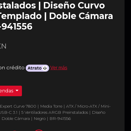
talados | Diseño Curvo
 Templado | Doble Cámara
R-941556
XN
on crédito
Ver más
iendas
pert Curve 7800 | Media Torre | ATX / Micro-ATX / Mini-
USB-C 3.1 | 5 Ventiladores ARGB Preinstalados | Diseño
 | Doble Cámara | Negro | BR-941556