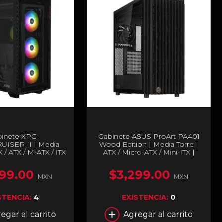
inete XPG
Gabinete ASUS ProArt PA401
UISER II | Media
Wood Edition | Media Torre |
X / ATX / M-ATX / ITX
ATX / Micro-ATX / Mini-ITX |
Cristal Templado | 4
USB 3.2 | 3 Ventiladores
dores ARGB Pre-
Preinstalados | Panel Frontal
99.00
$3,299.00
ados | Negro |
de Madera | Cristal Templado |
MXN
MXN
UISERIIST-BKCWW
Negro | PA401/BK/WOOD/TG
STENCIA:
4
EXISTENCIA:
0
egar al carrito
Agregar al carrito