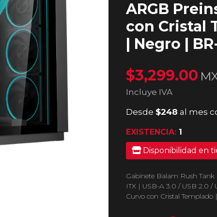
ARGB Preins
con Cristal
| Negro | B
$3,299.00
M
Incluye IVA
Desde
$248
al mes c
EXISTENCIA:
1
Disponibilidad en t
Gabinete Balam Rush Tank Ex
ITX | USB-A 3.0 / USB 2.0 / 
Curvo con Cristal Templado