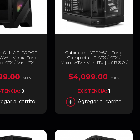
 MSI MAG FORGE
Gabinete HYTE Y60 | Torre
OW | Media Torre |
Completa | E-ATX / ATX /
o-ATX / Mini-ITX |
Micro-ATX / Mini-ITX | USB 3.0 /
Cristal Templado |
USB 3.2 | Cristal Templado
E 120A AIRFLOW
Panorámico | Negro (Pitch
99.00
$4,099.00
Black) | CS-HYTE-Y60-B
MXN
MXN
STENCIA:
0
EXISTENCIA:
1
egar al carrito
Agregar al carrito