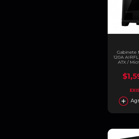
Gabinete
120A AIRFL
ATX / Micr
USB 3.2 | 
MAG FORG
$1,5
EXI
Agr