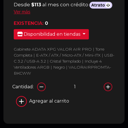
Desde
$113
al mes con crédito
Ver más
EXISTENCIA:
0
Disponibilidad en tiendas
Gabinete ADATA XPG VALOR AIR PRO | Torre
Completa | E-ATX / ATX / Micro-ATX / Mini-ITX | USB-
C 3.2 / USB-A 3.2 | Cristal Templado | Incluye 4
Ventiladores ARGB | Negro | VALORAIRPROMTA-
BKCWW
Cantidad:
Agregar al carrito