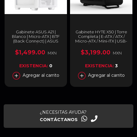
Gabinete ASUS A21 |
Gabinete HYTE X50 | Torre
Blanco | Micro-ATX | BTF
Completa | E-ATX / ATX /
(Back Connect) | ASUS
Micro-ATX / Mini-ITX | USB-
Case/WHT
A 3.2 / USB-C 3.2 | Cristal
Templado Acústico |
$1,499.00
$3,199.00
MXN
MXN
Negro (Pitch Black) | CS-
HYTE-X50G-BB
EXISTENCIA:
0
EXISTENCIA:
3
Agregar al carrito
Agregar al carrito
¿NECESITAS AYUDA?
CONTÁCTANOS