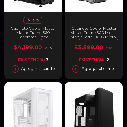
Gabinete Cooler Master
Gabinete Cooler Master
MasterFrame 360
MasterFrame 500 Mesh |
Panorama | Torre
Media Torre | ATX / Micro-
Completa | ATX / Micro-
ATX / Mini-ITX | USB-C 3.2 /
ATX / Mini-ITX | USB-C 4.0 /
USB-A 3.2 | Cristal
$4,199.00
$3,899.00
MXN
MXN
USB-A 3.2 | Diseño
Templado | Incluye 3
Panorámico con Cristal
Ventiladores | Panel
Templado (3 Lados) |
Frontal Mesh | Alto Airflow
EXISTENCIA:
3
EXISTENCIA:
2
Negro | MF360-KINN-S00
| Blanco | MF500M-SHNN-
S00
Agregar al carrito
Agregar al carrito