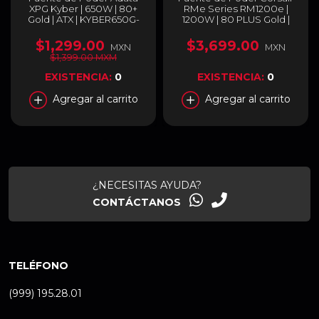
XPG Kyber | 650W | 80+
RMe Series RM1200e |
Gold | ATX | KYBER650G-
1200W | 80 PLUS Gold |
BKCUS
24-pin ATX | 150 mm | Full
Modular | Negro | CP-
$1,299.00
$3,699.00
MXN
MXN
9020258-NA
$1,399.00 MXM
EXISTENCIA:
0
EXISTENCIA:
0
Agregar al carrito
Agregar al carrito
¿NECESITAS AYUDA?
CONTÁCTANOS
TELÉFONO
(999) 195.28.01