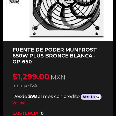
FUENTE DE PODER MUNFROST
650W PLUS BRONCE BLANCA -
GP-650
$1,299.00
MXN
Incluye IVA
Desde
$98
al mes con crédito
Ver más
EXISTENCIA:
0