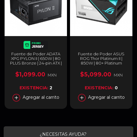
Fuente de Poder ADATA
Fuente de Poder ASUS
XPG PYLON II | 650W | 80
ROG Thor Platinum II |
PLUS Bronze | 24-pin ATX |
850W | 80+ Platinum
135 mm | No Modular |
Modular ATX 3.0 | ROG-
Compatible con ATX 3.1 |
THOR-850P2-GAMING
$1,099.00
$5,099.00
MXN
MXN
Negro | PYLONII650B-
BKCUS
EXISTENCIA:
2
EXISTENCIA:
0
Agregar al carrito
Agregar al carrito
¿NECESITAS AYUDA?