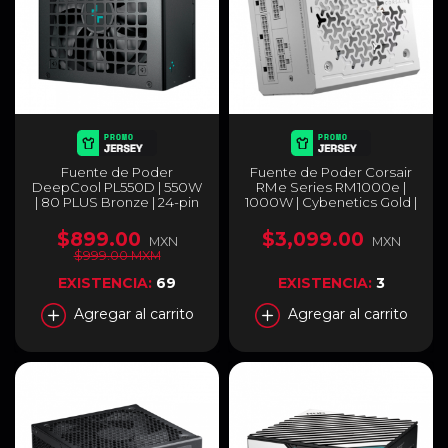
Fuente de Poder
Fuente de Poder Corsair
DeepCool PL550D | 550W
RMe Series RM1000e |
| 80 PLUS Bronze | 24-pin
1000W | Cybenetics Gold |
ATX 3.0 | 120 mm | No
24-pin ATX 3.1 | 150 mm |
Modular | Negro | R-
Full Modular | Blanco | CP-
$899.00
$3,099.00
MXN
MXN
PL550D-FC0B-US-V2
9020294-NA
$999.00 MXM
EXISTENCIA:
69
EXISTENCIA:
3
Agregar al carrito
Agregar al carrito