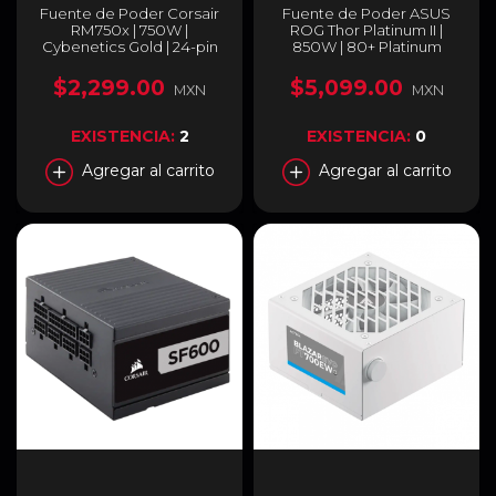
Fuente de Poder Corsair
Fuente de Poder ASUS
RM750x | 750W |
ROG Thor Platinum II |
Cybenetics Gold | 24-pin
850W | 80+ Platinum
ATX | 135 mm | Full Modular
Modular ATX 3.0 | ROG-
| Compatible con ATX 3.1 |
THOR-850P2-GAMING
$2,299.00
$5,099.00
MXN
MXN
Negro | CP-9020285-NA
EXISTENCIA:
2
EXISTENCIA:
0
Agregar al carrito
Agregar al carrito