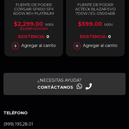
FUENTE DE PODER
FUENTE DE PODER
CORSAIR SF600 SFX
ACTECK BLAZAR EVO
600W 80+ PLATINUM
700W / ES-05004EB
MODULAR / CP-9020182-
NA
$2,299.00
$599.00
MXN
MXN
$2,999.00 MXM
EXISTENCIA:
0
EXISTENCIA:
0
Agregar al carrito
Agregar al carrito
¿NECESITAS AYUDA?
CONTÁCTANOS
TELÉFONO
(999) 195.28.01