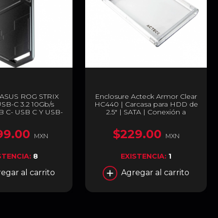
 ASUS ROG STRIX
Enclosure Acteck Armor Clear
SB-C 3.2 10Gb/s
HC440 | Carcasa para HDD de
B C- USB C Y USB-
2.5" | SATA | Conexión a
-A) /90DD02H0-
Enclosure USB-C 3.1 |
M08000
Conexión a PC USB-A 3.0 | 5
99.00
$229.00
Gbps | Transparente | AC-
MXN
MXN
934695
STENCIA:
8
EXISTENCIA:
1
egar al carrito
Agregar al carrito