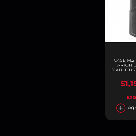
CASE M.2
ARION U
(CABLE US
A - USB
$1,1
EXI
Agr