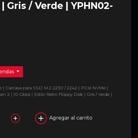
| Gris / Verde | YPHN02-
iendas
 | Carcasa para SSD M.2 2230 / 2242 | PCIe NVMe |
 2 | 10 Gbps | Estilo Retro Floppy Disk | Gris / Verde |
Agregar al carrito