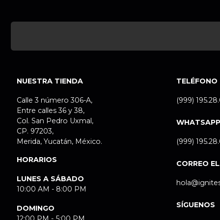
NUESTRA TIENDA
TELÉFONO
Calle 3 número 306-A,
(999) 195.28
Entre calles 36 y 38,
Col. San Pedro Uxmal,
WHATSAP
CP. 97203,
Merida, Yucatán, México.
(999) 195.28
HORARIOS
CORREO E
LUNES A SÁBADO
hola@ignite
10:00 AM - 8:00 PM
SÍGUENOS
DOMINGO
12:00 PM - 5:00 PM