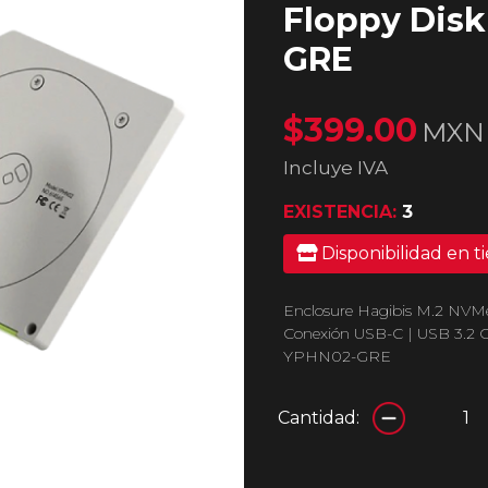
Floppy Disk 
GRE
$399.00
MXN
Incluye IVA
EXISTENCIA:
3
Disponibilidad en t
Enclosure Hagibis M.2 NVMe
Conexión USB-C | USB 3.2 Gen
YPHN02-GRE
Cantidad: