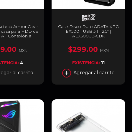
Acteck Armor Clear
Case Disco Duro ADATA XPG
rcasa para HDD de
EX500 | USB 3.1 | 2.5" |
ATA | Conexión a
AEX500U3-CBK
Micro B | Conexión
A 3.0 | 5 Gbps |
9.00
$299.00
ente | AC-934688
MXN
MXN
STENCIA:
4
EXISTENCIA:
11
egar al carrito
Agregar al carrito