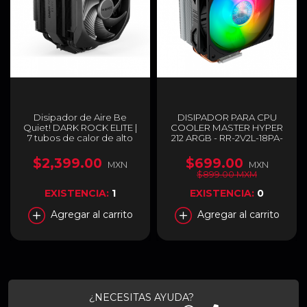
Disipador de Aire Be
DISIPADOR PARA CPU
Quiet! DARK ROCK ELITE |
COOLER MASTER HYPER
7 tubos de calor de alto
212 ARGB - RR-2V2L-18PA-
rendimiento | 2
R1
ventiladores Silent Wings
$2,399.00
$699.00
MXN
MXN
PWM 135 mm | LED ARGB |
$899.00 MXM
2000RPM | 25.8db(A)
(Máx) | Color Negro |
EXISTENCIA:
1
EXISTENCIA:
0
BK037
Agregar al carrito
Agregar al carrito
¿NECESITAS AYUDA?