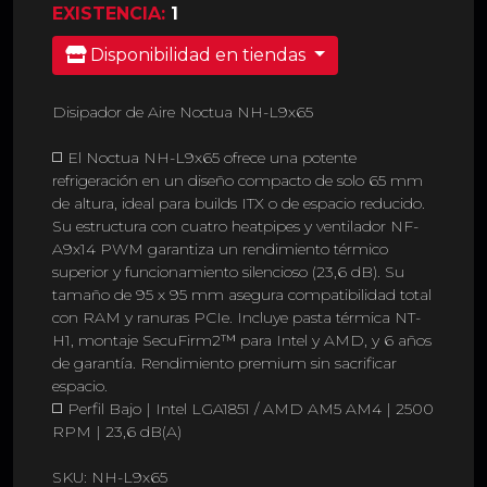
EXISTENCIA:
1
Disponibilidad en tiendas
Disipador de Aire Noctua NH-L9x65
◻️ El Noctua NH-L9x65 ofrece una potente
refrigeración en un diseño compacto de solo 65 mm
de altura, ideal para builds ITX o de espacio reducido.
Su estructura con cuatro heatpipes y ventilador NF-
A9x14 PWM garantiza un rendimiento térmico
superior y funcionamiento silencioso (23,6 dB). Su
tamaño de 95 x 95 mm asegura compatibilidad total
con RAM y ranuras PCIe. Incluye pasta térmica NT-
H1, montaje SecuFirm2™ para Intel y AMD, y 6 años
de garantía. Rendimiento premium sin sacrificar
espacio.
◻️ Perfil Bajo | Intel LGA1851 / AMD AM5 AM4 | 2500
RPM | 23,6 dB(A)
SKU: NH-L9x65