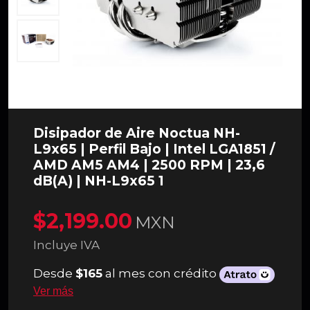
Disipador de Aire Noctua NH-
L9x65 | Perfil Bajo | Intel LGA1851 /
AMD AM5 AM4 | 2500 RPM | 23,6
dB(A) | NH-L9x65 1
$2,199.00
MXN
Incluye IVA
Desde
$165
al mes con crédito
Ver más