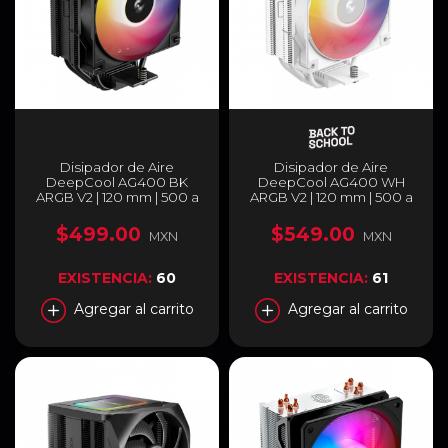
Disipador de Aire
Disipador de Aire
DeepCool AG400 BK
DeepCool AG400 WH
ARGB V2 | 120 mm | 500 a
ARGB V2 | 120 mm | 500 a
2100 RPM | 31.6 dBA | AM5
2100 RPM | 31.6 dBA | AM5
/ AM4 | LGA 1851 / 1700 /
/ AM4 | LGA 1851 / 1700 /
$499.00
$549.00
MXN
MXN
1200 / 1151 / 1150 / 1155 |
1200 / 1151 / 1150 / 1155 |
ARGB | Negro | R-AG400-
ARGB | Blanco | R-AG400-
BKAMMN-GJD
WHAMMN-GJD
EXISTENCIA:
60
EXISTENCIA:
61
Agregar al carrito
Agregar al carrito