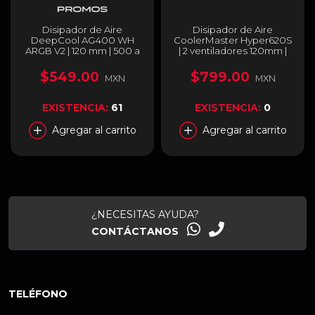
Disipador de Aire
Disipador de Aire
DeepCool AG400 WH
CoolerMaster Hyper620S
ARGB V2 | 120 mm | 500 a
| 2 ventiladores 120mm |
2100 RPM | 31.6 dBA | AM5
650-1750 RPM | 27.2 dBA |
/ AM4 | LGA 1851 / 1700 /
RGB | LGA 1851 / 1700 |
$549.00
$799.00
MXN
MXN
1200 / 1151 / 1150 / 1155 |
AMD AM5/AM4 | RR-
ARGB | Blanco | R-AG400-
D6NA-17PA-R1
WHAMMN-GJD
EXISTENCIA:
61
EXISTENCIA:
0
Agregar al carrito
Agregar al carrito
¿NECESITAS AYUDA?
CONTÁCTANOS
TELÉFONO