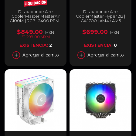
Disipador de Aire
Disipador de Aire
CoolerMaster MasterAir
CoolerMaster Hyper 212 |
G100M | RGB | 2400 RPM |
LGA 1700 | AM4 / AM5 |
30 dBA | 92mm | Intel y
Hasta 2500 RPM | 32.8
AMD | Color Negro | MAM-
dBA | Color Negro | RR-
$849.00
$699.00
MXN
MXN
G1CN-924PC-R1
S4KK-25SN-R1
$1,299.00 MXM
EXISTENCIA:
2
EXISTENCIA:
0
Agregar al carrito
Agregar al carrito