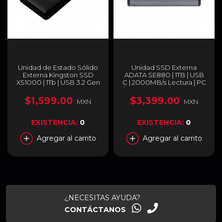
Unidad de Estado Sólido
Unidad SSD Externa
Externa Kingston SSD
ADATA SE880 | 1TB | USB
XS1000 | 1Tb | USB 3.2 Gen
C | 2000MB/s Lectura | PC
2 | Color Negro |
/ XBOX Series / PS5 | Color
SXS1000/1000G
Gris | AELI-SE880-1TCGY
$1,599.00
$3,399.00
MXN
MXN
EXISTENCIA:
0
EXISTENCIA:
0
Agregar al carrito
Agregar al carrito
¿NECESITAS AYUDA?
CONTÁCTANOS