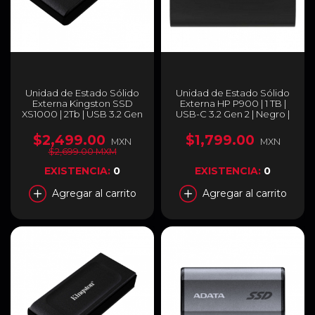
Unidad de Estado Sólido
Unidad de Estado Sólido
Externa Kingston SSD
Externa HP P900 | 1 TB |
XS1000 | 2Tb | USB 3.2 Gen
USB-C 3.2 Gen 2 | Negro |
2 | Color Negro |
7M693AA
SXS1000/2000G
$2,499.00
$1,799.00
MXN
MXN
$2,699.00 MXM
EXISTENCIA:
0
EXISTENCIA:
0
Agregar al carrito
Agregar al carrito