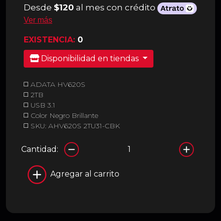
Desde
$120
al mes con crédito
Ver más
EXISTENCIA:
0
Disponibilidad en tiendas
◻️ ADATA HV620S
◻️ 2TB
◻️ USB 3.1
◻️ Color Negro Brillante
◻️ SKU: AHV620S 2TU31-CBK
Cantidad:
Agregar al carrito