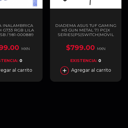
A INALAMBRICA
DIADEMA ASUS TUF GAMING
 G733 RGB LILA
H3 GUN METAL 7.1 PC|X
SB / 981-000889
SERIES|PS|SWITCH|MOVIL
3.5mm / TUF GAMING H3
99.00
$799.00
MXN
MXN
STENCIA:
0
EXISTENCIA:
0
egar al carrito
Agregar al carrito