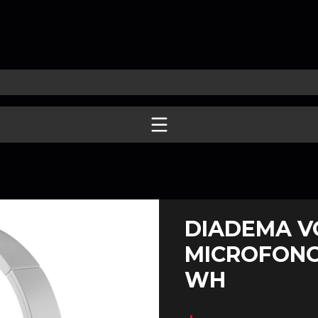
DIADEMA V
MICROFONO 
WH