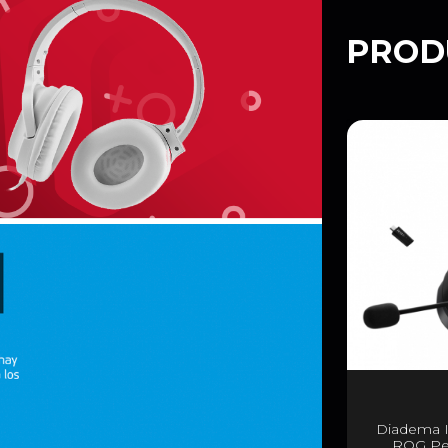
PROD
Diadema 
ROG Pel