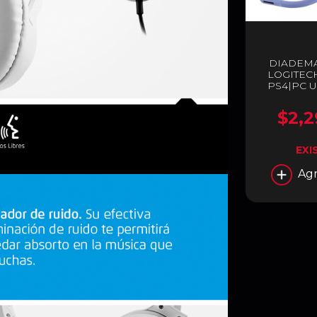
DIADEM
LOGITECH
PS4|PC U
$2,2
EXI
Agr