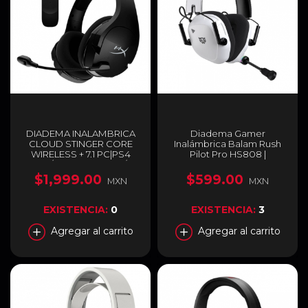
DIADEMA INALAMBRICA
Diadema Gamer
CLOUD STINGER CORE
Inalámbrica Balam Rush
WIRELESS + 7.1 PC|PS4
Pilot Pro HS808 |
USB / HHSS1C-BA-BK/G
Micrófono Fijo | Diseño
Over Ear | Hasta 60 Horas
$1,999.00
$599.00
MXN
MXN
de Batería | 2.4 GHz /
Bluetooth 5.3 | PC / Móvil /
Consolas | RGB | Blanco |
EXISTENCIA:
0
EXISTENCIA:
3
BR-938594
Agregar al carrito
Agregar al carrito