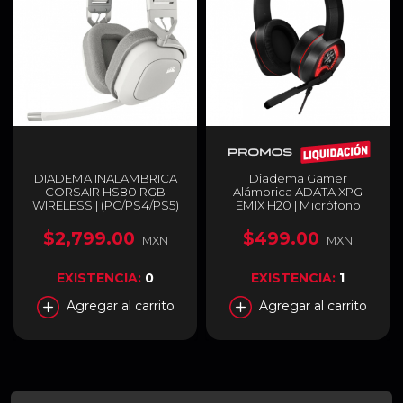
DIADEMA INALAMBRICA
Diadema Gamer
CORSAIR HS80 RGB
Alámbrica ADATA XPG
WIRELESS | (PC/PS4/PS5)
EMIX H20 | Micrófono
|CA-9011236-NA
Ajustable
Omnidireccional | Sonido
$2,799.00
$499.00
MXN
MXN
Envolvente 7.1 | Cable USB
| PC | RGB | Negro | EMIX
H20
EXISTENCIA:
0
EXISTENCIA:
1
Agregar al carrito
Agregar al carrito