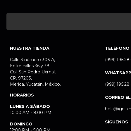
NUESTRA TIENDA
TELÉFONO
Calle 3 número 306-A,
(999) 195.28
Entre calles 36 y 38,
Col. San Pedro Uxmal,
WHATSAP
CP. 97203,
Merida, Yucatán, México.
(999) 195.28
HORARIOS
CORREO E
LUNES A SÁBADO
hola@ignite
10:00 AM - 8:00 PM
SÍGUENOS
DOMINGO
12:00 PM - 5:00 PM