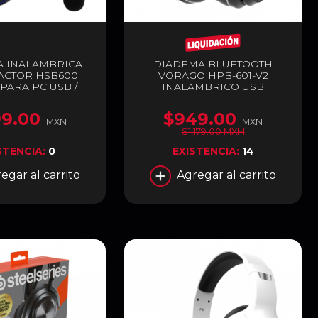
A INALAMBRICA
DIADEMA BLUETOOTH
ACTOR HSB600
VORAGO HPB-601-V2
PARA PC USB /
INALAMBRICO USB
SB600-BK
9.00
$949.00
MXN
MXN
$1,179.00 MXM
STENCIA:
0
EXISTENCIA:
14
egar al carrito
Agregar al carrito