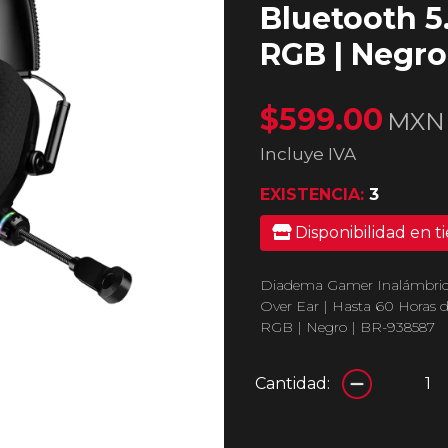
Bluetooth 5.
RGB | Negro
$599.00
MXN
Incluye IVA
EXISTENCIA:
3
Disponibilidad en t
Diadema Gamer Inalámbrica 
Over Ear | Hasta 60 Horas de
RGB | Negro | BR-938587
Cantidad: