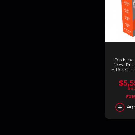
Diadema S
Nova Pro 
HiRes Gam
$5,5
$6,
EXI
Agr