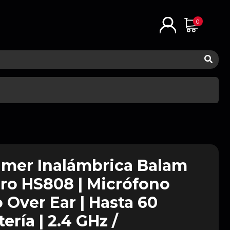
0
mer Inalámbrica Balam
Pro HS808 | Micrófono
o Over Ear | Hasta 60
ería | 2.4 GHz /