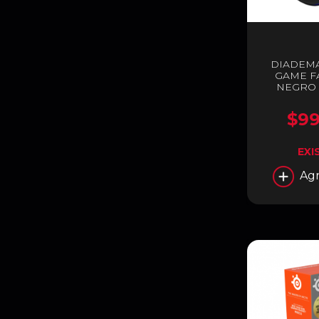
DIADEM
GAME F
NEGRO 
H
$99
EXI
Agr