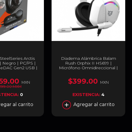
teelSeries Arctis
Diadema Alámbrica Balam
| Negro | PC/PS |
Rush Orphix II HS699 |
eDAC Gen2 USB |
Micrófono Omnidireccional |
61527
Jack 3.5 mm | PC / Dispositivos
Móviles / Consolas | RGB |
59.00
$399.00
Blanco | BR-941198
MXN
MXN
299.00 MXM
STENCIA:
0
EXISTENCIA:
4
egar al carrito
Agregar al carrito