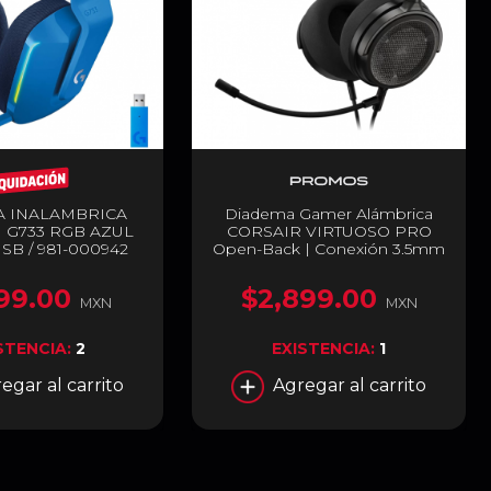
A INALAMBRICA
Diadema Gamer Alámbrica
 G733 RGB AZUL
CORSAIR VIRTUOSO PRO
SB / 981-000942
Open-Back | Conexión 3.5mm
| Diseño Abierto |
Transductores de Grafeno
99.00
$2,899.00
50mm | PC / Mac / PS5 / Xbox
MXN
MXN
Series X|S / Switch / Móvil |
Carbon | CA-9011370-NA
STENCIA:
2
EXISTENCIA:
1
egar al carrito
Agregar al carrito