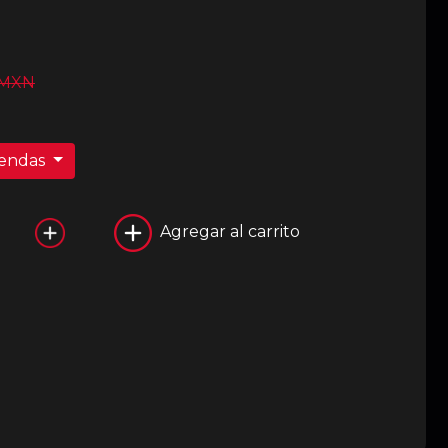
 MXN
iendas
Agregar al carrito