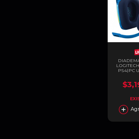
DIADEM
LOGITECH
PS4|PC U
$3,1
EXI
Agr