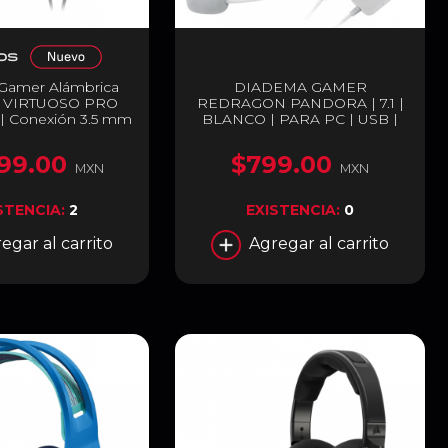
Gamer Alámbrica
DIADEMA GAMER
 VIRTUOSO PRO
REDRAGON PANDORA | 7.1 |
| Conexión 3.5 mm
BLANCO | PARA PC | USB |
eño Abierto |
H350W-RGB
res de Grafeno de
99.00
$799.00
/ Mac / PS5 / Xbox
MXN
MXN
 / Switch / Móvil |
| CA-9011371-NA
STENCIA:
2
EXISTENCIA:
0
egar al carrito
Agregar al carrito