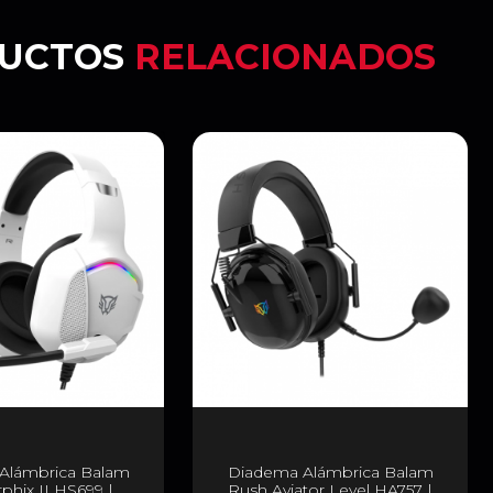
UCTOS
RELACIONADOS
Alámbrica Balam
Diadema Alámbrica Balam
phix II HS699 |
Rush Aviator Level HA757 |