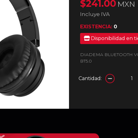
$241.00
MXN
Incluye IVA
EXISTENCIA:
0
Disponibilidad en t
DIADEMA BLUETOOTH VO
BT5.0
Cantidad: