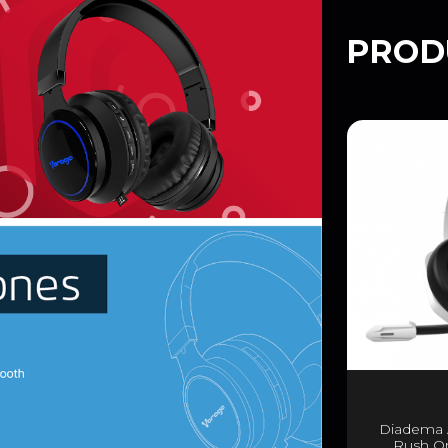
PROD
Diadema 
Rush Or