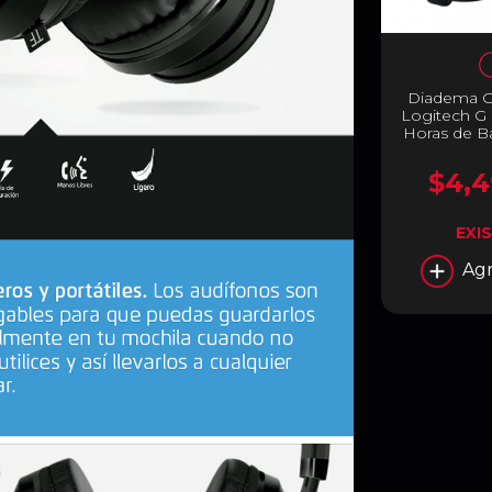
Diadema G
Logitech G 
Horas de Ba
Micróf
Desmontab
$4,4
Sonido
Headphone:
Bluetooth /
EXI
/ PS5 / Sw
Agr