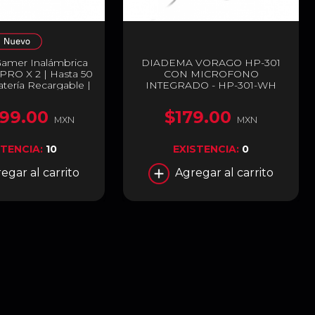
amer Inalámbrica
DIADEMA VORAGO HP-301
PRO X 2 | Hasta 50
CON MICROFONO
tería Recargable |
INTEGRADO - HP-301-WH
ono Cardioide
le | Blue VO!CE |
99.00
$179.00
 Surround DTS
MXN
MXN
X 2.0 | 2.4 GHz /
 3.5 mm | PC / PS4
STENCIA:
10
EXISTENCIA:
0
itch | Negro | 981-
001262
egar al carrito
Agregar al carrito