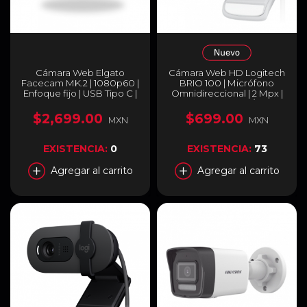
Cámara Web Elgato
Cámara Web HD Logitech
Facecam MK.2 | 1080p60 |
BRIO 100 | Micrófono
Enfoque fijo | USB Tipo C |
Omnidireccional | 2 Mpx |
10WAC9901
1920 x 1080 (FHD) / 1280 x
720 (HD) | 30 FPS | Blanco
$2,699.00
$699.00
MXN
MXN
(Blanco Crudo) | 960-
001615
EXISTENCIA:
0
EXISTENCIA:
73
Agregar al carrito
Agregar al carrito