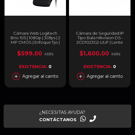
Cámara Web Logitech
Cámara de Seguridad IP
Brio 105 | 1080p | 30fps | 2
Tipo Bala Hikvision DS-
MP CMOS | Enfoque fijo |
2CD1023G2-LIUF | Lente
USB-A | Micrófono
2.8 MM | ACUSENSE LITE |
Omnidireccional
COLORVU | DUAL LIGHT
$599.00
$1,600.00
MXN
MXN
integrado | 960-001591
(30 MTS IR 30 MTS LUZ
BLANCA) |
H.265+ | IP67 | POE | DS-
EXISTENCIA:
0
EXISTENCIA:
0
2CD1023G2-LIUF
Agregar al carrito
Agregar al carrito
¿NECESITAS AYUDA?
CONTÁCTANOS