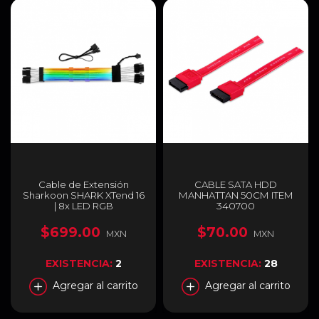
Cable de Extensión
CABLE SATA HDD
Sharkoon SHARK XTend 16
MANHATTAN 50CM ITEM
| 8x LED RGB
340700
direccionable | Color
Blanco | L-XTEND16
$699.00
$70.00
MXN
MXN
EXISTENCIA:
2
EXISTENCIA:
28
Agregar al carrito
Agregar al carrito