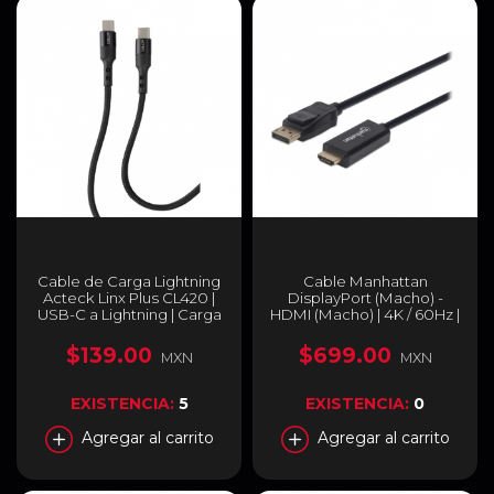
Cable de Carga Lightning
Cable Manhattan
Acteck Linx Plus CL420 |
DisplayPort (Macho) -
USB-C a Lightning | Carga
HDMI (Macho) | 4K / 60Hz |
Rápida | 27W | Compatible
1.8 m (6 ft) | Negro | 153201
con Dispositivos Apple |
$139.00
$699.00
MXN
MXN
1.8 Metros | Negro | AC-
934862
EXISTENCIA:
5
EXISTENCIA:
0
Agregar al carrito
Agregar al carrito