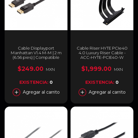
Cable Displayport
Cable Riser HYTE PCIe40
Manhattan V1.4 M-M | 2 m
4.0 Luxury Riser Cable -
(6.56 pies) | Compatible
ACC-HYTE-PCIE40-W
con 4K | 144Hz | HDR |
Negro | 353618
$249.00
$1,999.00
MXN
MXN
EXISTENCIA:
0
EXISTENCIA:
0
Agregar al carrito
Agregar al carrito