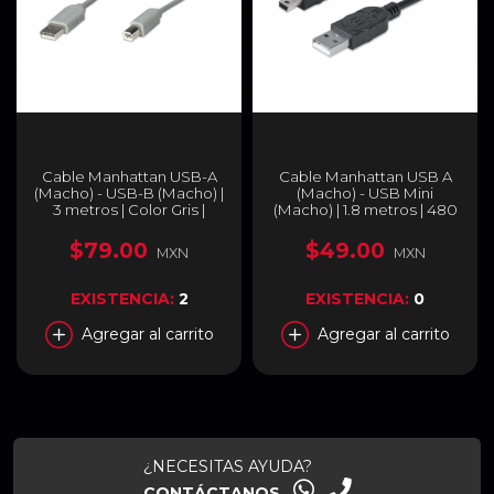
Cable Manhattan USB-A
Cable Manhattan USB A
(Macho) - USB-B (Macho) |
(Macho) - USB Mini
3 metros | Color Gris |
(Macho) | 1.8 metros | 480
317863
Mbps | Color Negro |
333375
$79.00
$49.00
MXN
MXN
EXISTENCIA:
2
EXISTENCIA:
0
Agregar al carrito
Agregar al carrito
¿NECESITAS AYUDA?
CONTÁCTANOS