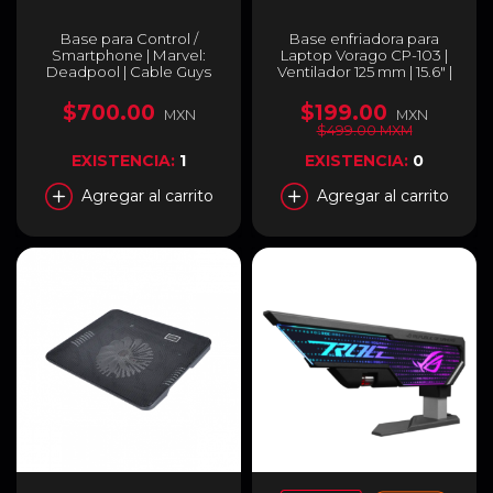
Base para Control /
Base enfriadora para
Smartphone | Marvel:
Laptop Vorago CP-103 |
Deadpool | Cable Guys
Ventilador 125 mm | 15.6" |
Luces LED | USB | CP-103
$700.00
$199.00
MXN
MXN
$499.00 MXM
EXISTENCIA:
1
EXISTENCIA:
0
Agregar al carrito
Agregar al carrito