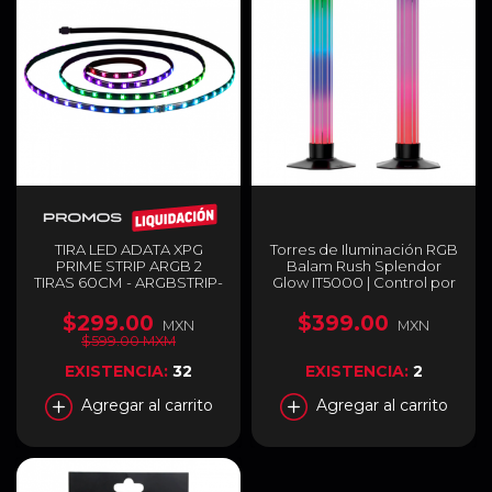
TIRA LED ADATA XPG
Torres de Iluminación RGB
PRIME STRIP ARGB 2
Balam Rush Splendor
TIRAS 60CM - ARGBSTRIP-
Glow IT5000 | Control por
BKCWW
App Bluetooth | 2 Piezas |
20 Modos de Iluminación |
$299.00
$399.00
MXN
MXN
BR-942324
$599.00 MXM
EXISTENCIA:
32
EXISTENCIA:
2
Agregar al carrito
Agregar al carrito