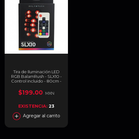
Tira de Iluminación LED
RGB BalamRush - SLX10 -
Control incluido - 80cm -
Conexión USB - Sujeción
adhesiva - BR-931564
$199.00
MXN
EXISTENCIA:
23
Agregar al carrito