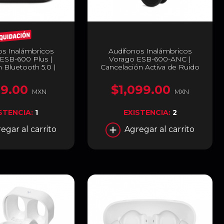
os Inalámbricos
Audífonos Inalámbricos
ESB-600 Plus |
Vorago ESB-600-ANC |
 Bluetooth 5.0 |
Cancelación Activa de Ruido
 IPX4 contra Sudor
(ANC) | IPX | USB C |
no Integrado para
Bluetooth 5.0 | Hasta 21hrs de
9.00
$1,099.00
es | Hasta 8 Horas
batería | ESB-600-ANC
MXN
MXN
| Negro | ESB-600-
PLUS
STENCIA:
1
EXISTENCIA:
2
egar al carrito
Agregar al carrito