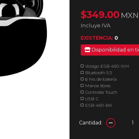
$349.00
MXN
Incluye IVA
EXISTENCIA:
0
Disponibilidad en t
◻️ Vorago ESB-450-WH
◻️ Bluetooth 5.3
◻️ 6 hrs de batería
◻️ Manos libres
◻️ Controles Touch
◻️ USB C
◻️ ESB-450-BK
Cantidad: