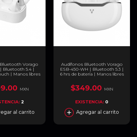
 Bluetooth Vorago
Audífonos Bluetooth Vorago
 Bluetooth 5.4 |
ESB-450-WH | Bluetooth 5.3 |
ouch | Manos libres
6 hrs de batería | Manos libres
e batería | USB C |
| Controles Touch | USB C |
ESB-410
ESB-450-WH
9.00
$349.00
MXN
MXN
STENCIA:
2
EXISTENCIA:
0
egar al carrito
Agregar al carrito