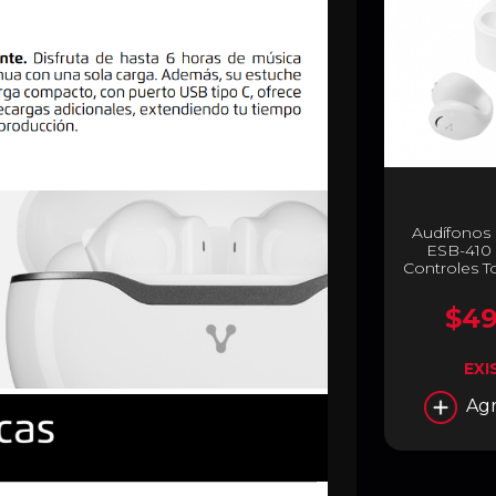
Audífonos
ESB-410 |
Controles T
| 7.5 hrs d
$49
EXI
Agr