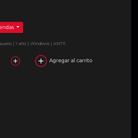
iendas
uario | 1 año | Windows | ANT11
Agregar al carrito