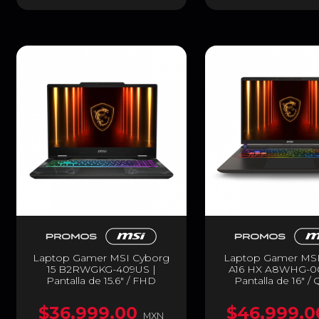
Laptop Gamer MSI Cyborg
Laptop Gamer MSI
15 B2RWGKG-409US |
A16 HX A8WHG-0
Pantalla de 15.6" / FHD
Pantalla de 16" 
(1920x1080) / IPS / 144Hz |
(2560x1600) / IPS /
Intel Core 7 240H | NVIDIA
AMD Ryzen 9 89
$36,999.00
$46,999.0
GeForce RTX 5070 8GB
NVIDIA GeForce RTX
MXN