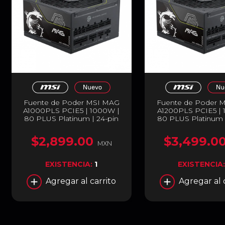
Fuente de Poder MSI MAG
Fuente de Poder 
A1000PLS PCIE5 | 1000W |
A1200PLS PCIE5 | 
80 PLUS Platinum | 24-pin
80 PLUS Platinum 
ATX | 135mm | Full Modular |
ATX | 135mm | Full 
Compatible con ATX 3.1 |
Compatible con AT
$2,899.00
$3,499.0
Negro | MAG A1000PLS
Negro | MAG A1
MXN
PCIE5
PCIE5
EXISTENCIA:
1
EXISTENCIA
Agregar al carrito
Agregar al 