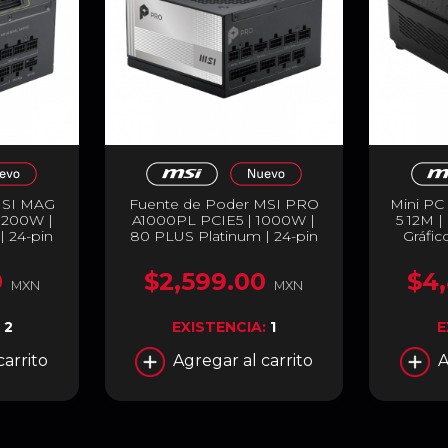
MSI MAG
Fuente de Poder MSI PRO
Mini PC
1200W |
A1000PL PCIE5 | 1000W |
5 12M | 
| 24-pin
80 PLUS Platinum | 24-pin
Gráfic
Modular |
ATX | 120mm | Full Modular |
UHD |
X 3.1 |
Compatible con ATX 3.1 |
64GB) | 
0
$2,599.00
$4
200PLS
Negro | PRO A1000PL
/ SSD 2.5
MXN
MXN
PCIE5
No
Almacen
:
2
EXISTENCIA:
1
E
| Ne
086
carrito
Agregar al carrito
A