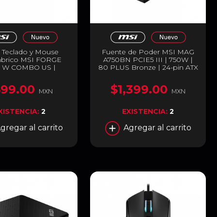
e Teclado y Mouse
Fuente de Poder MSI MAG
mbrico MSI FORGE
A750BN PCIE5 III | 750W |
0 W COMBO US |
80 PLUS Bronze | 24-pin ATX
ana | Completo /
| 120mm | No Modular |
Sensor Óptico | 1000
Compatible con ATX 3.1 y
599.00
$1,399.00
00 DPI | 2.4GHz |
PCIe 5.1 | Negro | MAG
MXN
MXN
 | Inglés | Negro |
A750BN PCIE5 II
K210 W COMBO US
XISTENCIA:
2
EXISTENCIA:
2
gregar al carrito
Agregar al carrito