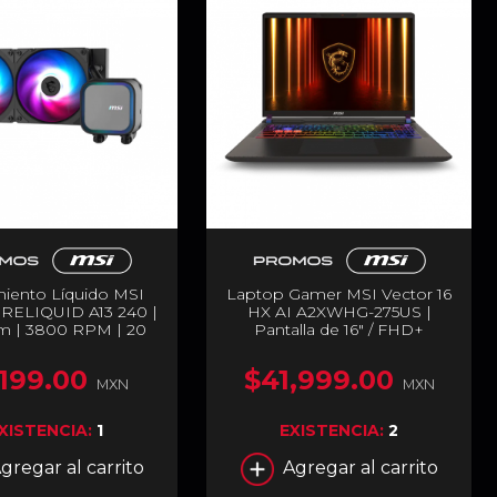
miento Líquido MSI
Laptop Gamer MSI Vector 16
ELIQUID A13 240 |
HX AI A2XWHG-275US |
 | 3800 RPM | 20
Pantalla de 16" / FHD+
5 / AM4 | LGA 1851 /
(1920x1200) / IPS / 144Hz |
ARGB | Negro | MAG
Intel Core Ultra 7 255HX |
,199.00
$41,999.00
LIQUID A13 240
NVIDIA GeForce RTX 5070 Ti
MXN
MXN
12GB GDDR7 | 16GB RAM
DDR5 | 1TB SSD | Windows 11
XISTENCIA:
1
EXISTENCIA:
2
Home | Teclado en Inglés |
Gris | A2XWHG-275US
gregar al carrito
Agregar al carrito