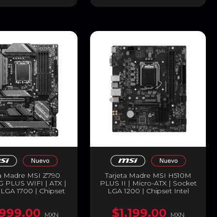
ta Madre MSI Z790
Tarjeta Madre MSI H510M
 PLUS WIFI | ATX |
PLUS II | Micro-ATX | Socket
LGA 1700 | Chipset
LGA 1200 | Chipset Intel
90 | 4 x DDR5 (Hasta
Z490 | 2 x DDR4 (Hasta
) | 1 x HDMI / 1 x
64GB) | 1 x HDMI / 1 x VGA |
,999.00
$1,199.00
ayPort | Wi-Fi 6E |
Negro | H510M PLUS II
MXN
MXN