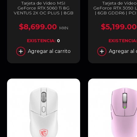
Tarjeta de Video MSI
Tarjeta de Vide
GeForce RTX 5060 Ti 8G
GeForce RTX 3050 
VENTUS 2X OC PLUS | 8GB
| 6GB GDDR6 | PCI
GDDR7 | PCI Express 5.0 |
4.0 | 96 Bits | 2 x H
128 Bits | 1 x HDMI / 3 x
DisplayPort | Low P
$8,699.00
$5,199.00
DisplayPort | Negro |
Negro | GeForce R
MXN
GeForce RTX 5060 Ti 8G
LP 6G OC
VENTUS 2X OC PLUS
EXISTENCIA:
0
EXISTENCIA
Agregar al carrito
Agregar al 