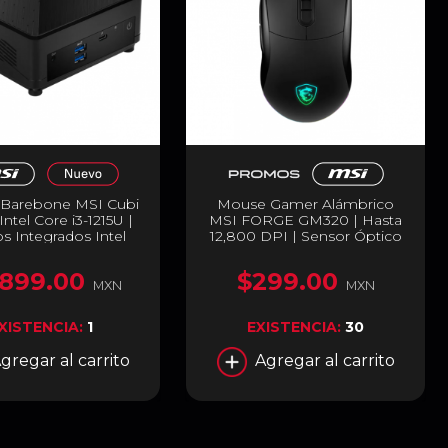
 Barebone MSI Cubi
Mouse Gamer Alámbrico
Intel Core i3-1215U |
MSI FORGE GM320 | Hasta
os Integrados Intel
12,800 DPI | Sensor Óptico
 2 x DDR4 (Hasta
de Alta Precisión | 13 Modos
1 x SSD M.2 | 1 x HDD
de RGB | Negro | FORGE
,899.00
$299.00
" | Wi-Fi | Bluetooth |
GM320
MXN
MXN
 Incluye RAM /
amiento / GPU / SO
XISTENCIA:
1
EXISTENCIA:
30
gro | CUBI 5 12M-
BUS-B31215UXX
gregar al carrito
Agregar al carrito