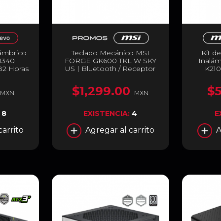
ámbrico
Teclado Mecánico MSI
Kit d
M340
FORGE GK600 TKL W SKY
Inalá
82 Horas
US | Bluetooth / Receptor
K21
le | 800
USB / USB 2.0 | RGB |
Membr
or Óptico
Display 1.06" | Color Blanco /
100% | 
$1,299.00
$
Botones |
Gris | Inglés | FORGE GK600
a 16
MXN
MXN
 5.2 /
TKL W SKY US
Windows
ta / Rosa
FORGE 
:
8
EXISTENCIA:
4
E
 VIOLET
carrito
Agregar al carrito
A