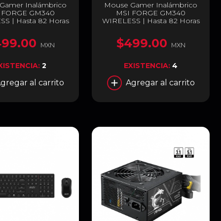
Gamer Inalámbrico
Mouse Gamer Inalámbrico
 FORGE GM340
MSI FORGE GM340
S | Hasta 82 Horas
WIRELESS | Hasta 82 Horas
ría Recargable | 800
de Batería Recargable | 800
DPI | Sensor Óptico
a 12000 DPI | Sensor Óptico
499.00
$499.00
| 57 g | 6 Botones |
PAW3311 | 57 g | 6 Botones |
MXN
MXN
z / Bluetooth 5.2 /
2.4GHz / Bluetooth 5.2 /
 USB-A | Blanco |
Cable USB-A | Azul | FORGE
XISTENCIA:
2
EXISTENCIA:
4
 GM340 W WHITE
GM340 W SKY
gregar al carrito
Agregar al carrito