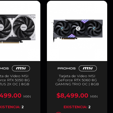
eta de Video MSI
Tarjeta de Video MSI
rce RTX 5050 8G
GeForce RTX 5060 8G
US 2X OC | 8GB
GAMING TRIO OC | 8GB
| PCI Express 5.0 |
GDDR7 | PCI Express 5.0 |
ts | 1 x HDMI / 3 x
128 Bits | 1 x HDMI / 3 x
,499.00
$8,499.00
ort | Negro | G5050-
DisplayPort | Negro | G5060-
MXN
MXN
8V2C
8GTC
XISTENCIA:
2
EXISTENCIA:
2