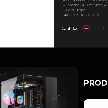
◻️ Tamaño GPU maximo:
◻️ Color Negro
SKU: CC-9011269-WW
Cantidad:
PROD