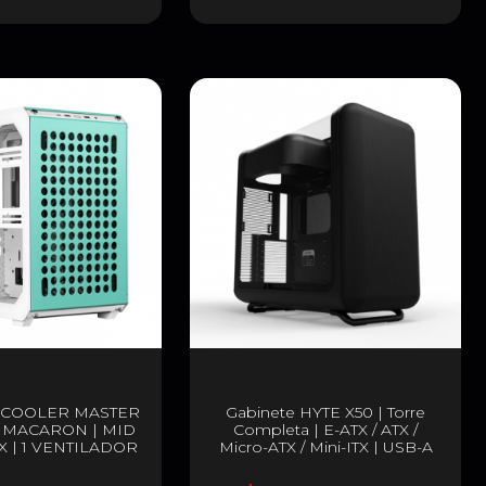
 COOLER MASTER
Gabinete HYTE X50 | Torre
 MACARON | MID
Completa | E-ATX / ATX /
 | 1 VENTILADOR
Micro-ATX / Mini-ITX | USB-A
TALADO| Q500-
3.2 / USB-C 3.2 | Cristal
GNN-S00
Templado Acústico | Negro