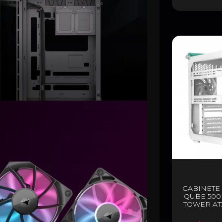
GABINETE
QUBE 500
TOWER ATX
PREINS
D