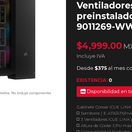
Ventiladore
preinstalado
9011269-W
$4,999.00
M
Incluye IVA
Desde
$375
al mes co
EXISTENCIA:
0
Disponibilidad en t
Gabinete Corsair iCUE LI
◻️ Semitorre | E-ATX/ATX/mA
◻️ 3 Ventiladores iCUE LINK 
◻️ Altura de Cooler CPU m
◻️ Compatibilidad Radia