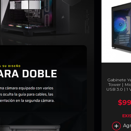
Gabinete Ye
Tower | Mic
USB 3.0 | 1 
| Sin Fuen
A
$99
EXI
Agr