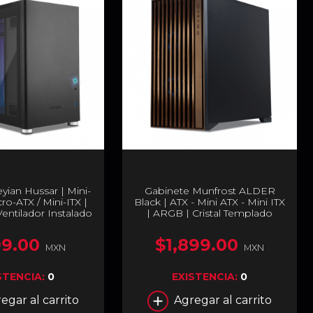
yian Hussar | Mini-
Gabinete Munfrost ALDER
ro-ATX / Mini-ITX |
Black | ATX - Mini ATX - Mini ITX
Ventilador Instalado
| ARGB | Cristal Templado
te | Negro | YCM-
4mm | 2 ventiladores ARGB
TXAW-01
160mm Preinstalados |
9.00
$1,899.00
CGALDERBMFT
MXN
MXN
STENCIA:
0
EXISTENCIA:
0
egar al carrito
Agregar al carrito