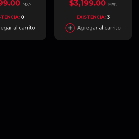
99.00
$3,199.00
(Pitch Black) | CS-HYTE-X50G-
MXN
MXN
BB
STENCIA:
0
EXISTENCIA:
3
egar al carrito
Agregar al carrito