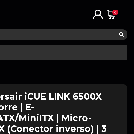
0
rsair iCUE LINK 6500X
rre | E-
X/MiniITX | Micro-
 (Conector inverso) | 3