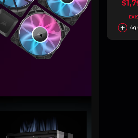
$1,7
EXI
Agr