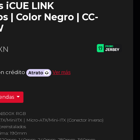
s iCUE LINK
s | Color Negro | CC-
W
XN
n crédito
Ver más
iendas
NK 6500X RGB
TX/MiniITX | Micro-ATX/Mini-ITX (Conector inverso)
preinstalados
axima: 190mm
dor: 120mm, 140mm, 240mm, 280mm, 360mm