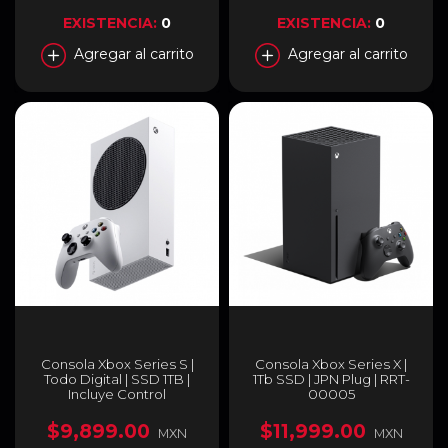
EXISTENCIA:
0
EXISTENCIA:
0
Agregar al carrito
Agregar al carrito
Consola Xbox Series S |
Consola Xbox Series X |
Todo Digital | SSD 1TB |
1Tb SSD | JPN Plug | RRT-
Incluye Control
00005
Inalámbrico | Blanco
(Robot White) | XBOX-S-
$9,899.00
$11,999.00
MXN
MXN
1TB-DG-WH