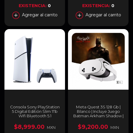
EXISTENCIA:
0
EXISTENCIA:
0
Agregar al carrito
Agregar al carrito
Consola Sony PlayStation
Meta Quest 3S 128 Gb |
5 Digital Editión Slim 1Tb
Blanco | Incluye Juego
Wifi Bluetooth 5.1
Batman Arkham Shadow |
Blanco/Negro PS5
1000203-01
$8,999.00
$9,200.00
MXN
MXN