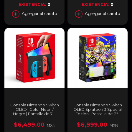
EXISTENCIA:
0
EXISTENCIA:
0
Agregar al carrito
Agregar al carrito
Consola Nintendo Switch
Consola Nintendo Switch
OLED | Color Neon /
OLED Splatoon 3 Special
Negro | Pantalla de 7'' |
Edition | Pantalla de 7'' |
64GB | Puerto LAN
64GB | Puerto LAN
integrado | HEG-S-KBAAA
integrado | HEG-S-KAAA
$6,499.00
$6,999.00
MXN
MXN